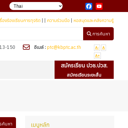
วามต้องการของประชาชนทุกกลุ่มในท้องถิ่นอย่างมีคุณภาพ "
Facebook
YouTube
รื่องร้องเรียนการทุจริต
| |
ความร่วมมือ
|
หอสมุดและคลังความรู้
การค้นหา
13-150
อีเมล์ :
ptc@kbptc.ac.th
A-
A
A+
สมัครเรียน ปวช.ปวส.
สมัครเรียนระยะสั้น
รค้นหา
เมนูหลัก