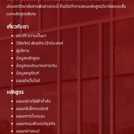
ประเภทวิทยาลัยสารพัดช่างกระบี่ ซึ่งเปิดทำการสอนหลักสูตรวิชาชีพระยะสั้น
และหลักสูตรพิเศษ
เกี่ยวกับเรา
ประวัติ ความเป็นมา
วิสัยทัศน์ พันธกิจ เป้าประสงค์
ผู้บริหาร
ข้อมูลหลักสูตร
ข้อมูลงบประมาณการเงิน
ข้อมูลครุภัณฑ์
แผนผังเว็บไซต์
หลักสูตร
แผนกช่างไฟฟ้ากำลัง
แผนกอิเล็กทรอนิกส์
แผนกการโรงแรม
แผนกคอมพิวเตอร์ธุรกิจ
แผนกช่างยนต์