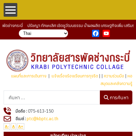
ช่างกระบี่ ปรัชญา ทักษะเลิศ เชิดชูวัฒนธรรม นำผลผลิต เศรษฐกิจเพิ่ม เสริมรายไ
Facebook
YouTube
แผนที่และการเดินทาง
|
แจ้งเรื่องร้องเรียนการทุจริต
| |
ความร่วมมือ
|
หอ
สมุดและคลังความรู้
การค้นหา
การค้นหา
มือถือ :
075-613-150
อีเมล์ :
ptc@kbptc.ac.th
A-
A
A+
สมัครเรียน ปวช.ปวส.