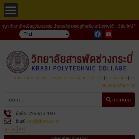
ษะเลิศ เชิดชูวัฒนธรรม นำผลผลิต เศรษฐกิจเพิ่ม เสริมรายได้ วิสัยทัศน์ “ เป็นอ
Facebook
YouTube
แผนที่และการเดินทาง
|
แจ้งเรื่องร้องเรียนการทุจริต
| |
ความร่วมมือ
|
หอ
สมุดและคลังความรู้
การค้นหา
การค้นหา
มือถือ :
075-613-150
อีเมล์ :
ptc@kbptc.ac.th
A-
A
A+
สมัครเรียน ปวช.ปวส.