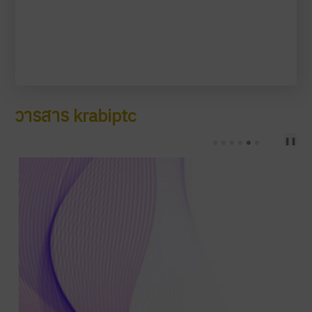
วารสาร krabiptc
❚❚
PREV
NEXT