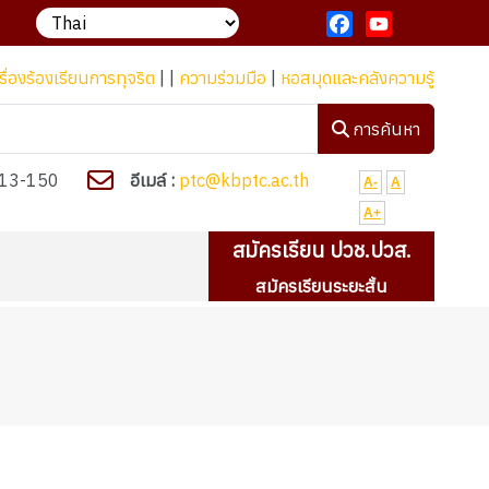
ลากหลายเพื่อสนองความต้องการของประชาชนทุกกลุ่มในท้องถิ่นอย่างมีคุ
Facebook
YouTube
รื่องร้องเรียนการทุจริต
| |
ความร่วมมือ
|
หอสมุดและคลังความรู้
การค้นหา
13-150
อีเมล์ :
ptc@kbptc.ac.th
A-
A
A+
สมัครเรียน ปวช.ปวส.
สมัครเรียนระยะสั้น